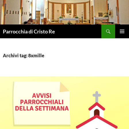
Vai
al
contenuto
Cerca
Parrocchia di Cristo Re
MENU
PRINCI
Archivi tag: 8xmille