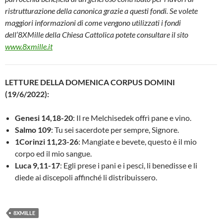
ristrutturazione della canonica grazie a questi fondi. Se volete
maggiori informazioni di come vengono utilizzati i fondi
dell’8XMille della Chiesa Cattolica potete consultare il sito
www.8xmille.it
LETTURE DELLA DOMENICA CORPUS DOMINI
(19/6/2022):
Genesi 14,18-20
: Il re Melchisedek offrì pane e vino.
Salmo 109
: Tu sei sacerdote per sempre, Signore.
1Corinzi 11,23-26
: Mangiate e bevete, questo è il mio
corpo ed il mio sangue.
Luca 9,11-17
: Egli prese i pani e i pesci, li benedisse e li
diede ai discepoli affinché li distribuissero.
8XMILLE