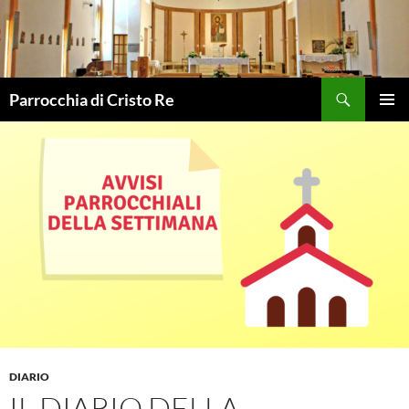
Vai
al
contenuto
Cerca
Parrocchia di Cristo Re
MENU
PRINCI
DIARIO
IL DIARIO DELLA