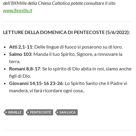
dell’8XMille della Chiesa Cattolica potete consultare il sito
www.8xmille.it
LETTURE DELLA DOMENICA DI PENTECOSTE (5/6/2022):
Atti 2,1-11
: Delle lingue di fuoco si posarono su di loro.
Salmo 103
: Manda il tuo Spirito, Signore, a rinnovare la
terra.
Romani 8,8-17
: Se lo spirito di Dio abita in noi, siamo anche
figli di Dio.
Giovanni 14,15-16 23-26
: Lo Spirito Santo che il Padre vi
manderà, vi farà ricordare ogni cosa..
8XMILLE
PENTECOSTE
SAN LUCA
Navigazione