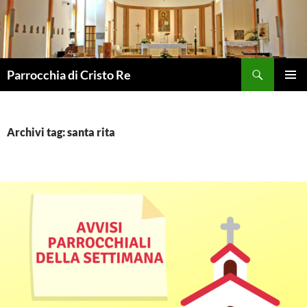
Vai
al
contenuto
Cerca
Parrocchia di Cristo Re
MENU
PRINCI
Archivi tag: santa rita