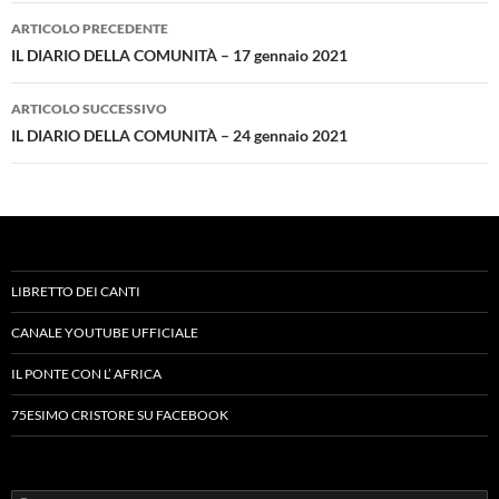
Navigazione
ARTICOLO PRECEDENTE
articolo
IL DIARIO DELLA COMUNITÀ – 17 gennaio 2021
ARTICOLO SUCCESSIVO
IL DIARIO DELLA COMUNITÀ – 24 gennaio 2021
LIBRETTO DEI CANTI
CANALE YOUTUBE UFFICIALE
IL PONTE CON L’ AFRICA
75ESIMO CRISTORE SU FACEBOOK
Ricerca