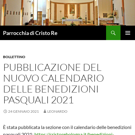
Vai
al
contenuto
Cerca
Parrocchia di Cristo Re
MENU
PRINCI
BOLLETTINO
PUBBLICAZIONE DEL
NUOVO CALENDARIO
DELLE BENEDIZIONI
PASQUALI 2021
24 GENNAIO 2021
LEONARDO
È stata pubblicata la sezione con il calendario delle benedizioni
pasquali 2021:
https://cristorebologna.it/benedizioni-