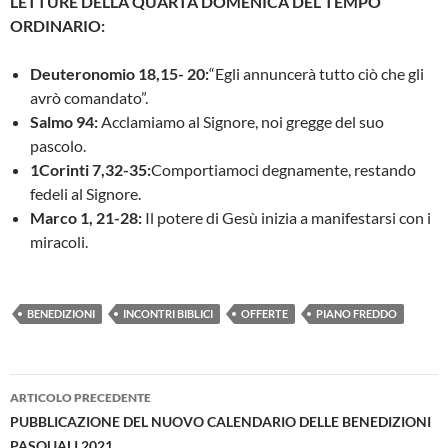
LETTURE DELLA QUARTA DOMENICA DEL TEMPO
ORDINARIO:
Deuteronomio 18,15- 20:
“Egli annuncerà tutto ciò che gli
avrò comandato”.
Salmo 94:
Acclamiamo al Signore, noi gregge del suo
pascolo.
1Corinti 7,32-35:
Comportiamoci degnamente, restando
fedeli al Signore.
Marco 1, 21-28:
Il potere di Gesù inizia a manifestarsi con i
miracoli.
BENEDIZIONI
INCONTRI BIBLICI
OFFERTE
PIANO FREDDO
Navigazione
ARTICOLO PRECEDENTE
articolo
PUBBLICAZIONE DEL NUOVO CALENDARIO DELLE BENEDIZIONI
PASQUALI 2021