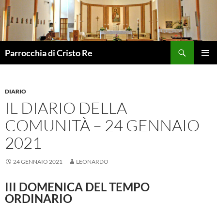
Vai
al
contenuto
Cerca
Parrocchia di Cristo Re
MENU
PRINCI
DIARIO
IL DIARIO DELLA
COMUNITÀ – 24 GENNAIO
2021
24 GENNAIO 2021
LEONARDO
III DOMENICA DEL TEMPO
ORDINARIO