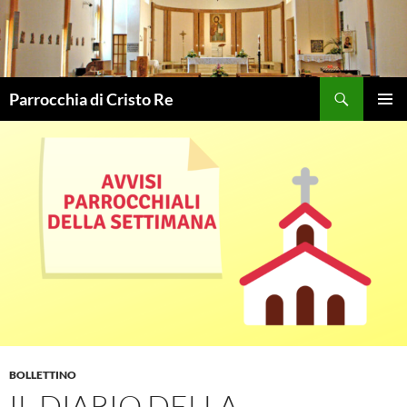
Vai
al
contenuto
Cerca
Parrocchia di Cristo Re
MENU
PRINCI
BOLLETTINO
IL DIARIO DELLA