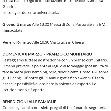
serata Paola e Ugo dell’associazione Retrouvaille e Annalisa
Guarini,
psicologa e docente universitaria.
Giovedì 5 marzo
Alle 18.30 Messa di Zona Pastorale alla B.V.
Immacolata
Venerdì 6 marzo
Alle 18.30 Via Crucis in Chiesa
DOMENICA 8 MARZO – PRANZO COMUNITARIO
Festeggiamo tutte le nostre donne con un pranzo comunitario.
Il menù prevede la polenta al ragù o al formaggio (possibilità di
fare la pasta per i bambini), bere, dolce e caffè. Costo 18€ sopra
gli 11 anni; 10€ sotto gli 11 anni e gratis fino a 4 anni. Ci sarà
anche la possibilità di ordinare la polenta da asporto. Le
iscrizioni sono già aperte.
BENEDIZIONI ALLE FAMIGLIE
Come negli anni scorsi siete pregati di telefonare in segreteria