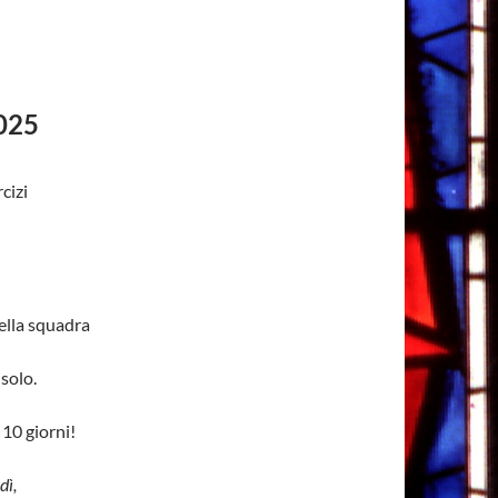
025
cizi
ella squadra
solo.
 10 giorni!
dì,