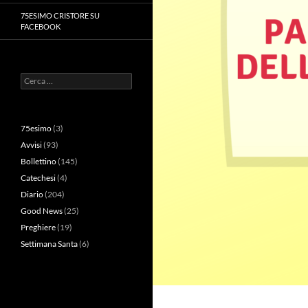
75ESIMO CRISTORE SU
FACEBOOK
Ricerca
per:
75esimo
(3)
Avvisi
(93)
Bollettino
(145)
Catechesi
(4)
Diario
(204)
Good News
(25)
Preghiere
(19)
Settimana Santa
(6)