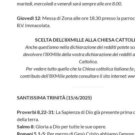
martedì, mercoledì e venerdì sarà sempre alle ore 8.00.
Giovedì 12
: Messa di Zona alle ore 18.30 presso la parroc
B.V. Immacolata.
SCELTA DELL’8XMILLE ALLA CHIESA CATTOL
Anche quest’anno nella dichiarazione dei redditi potete sce
devolvere l’8XMille della vostra dichiarazione dei redditi a
Cattolica.
Per vedere tutto quello che la Chiesa cattolica italiana fa 
contributo dell’8XMille potete consultare il sito internet: ww
SANTISSIMA TRINITÀ (15/6/2025)
Proverbi 8,22-31
: La Sapienza di Dio già presente prima d
della terra.
Salmo 8
: Gloria a Dio per tutte le sue opere.
Romani 5,1-5
: Per mezzo di Gesù Cristo abbiamo l’amore 