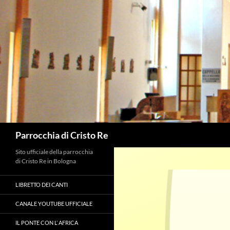
Vai
al
contenuto
Cerca
Parrocchia di Cristo Re
Sito ufficiale della parrocchia
di Cristo Re in Bologna
LIBRETTO DEI CANTI
CANALE YOUTUBE UFFICIALE
IL PONTE CON L’ AFRICA