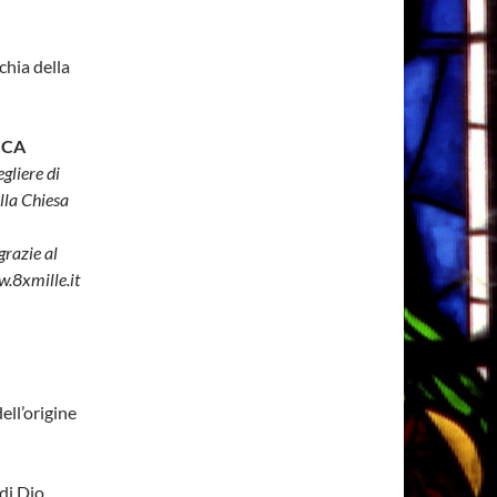
chia della
ICA
gliere di
lla Chiesa
grazie al
w.8xmille.it
ell’origine
di Dio,