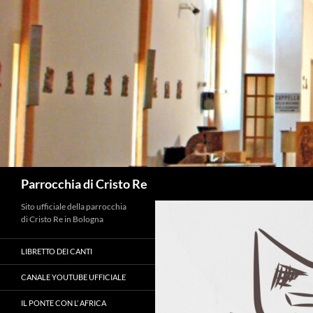
Vai
al
contenuto
Cerca
Parrocchia di Cristo Re
Sito ufficiale della parrocchia
di Cristo Re in Bologna
LIBRETTO DEI CANTI
CANALE YOUTUBE UFFICIALE
IL PONTE CON L’ AFRICA