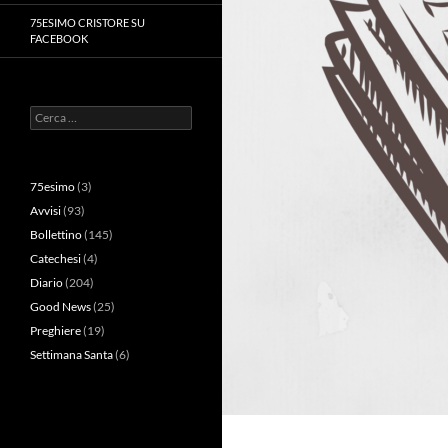
75ESIMO CRISTORE SU
FACEBOOK
Ricerca
per:
75esimo
(3)
Avvisi
(93)
Bollettino
(145)
Catechesi
(4)
Diario
(204)
Good News
(25)
Preghiere
(19)
Settimana Santa
(6)