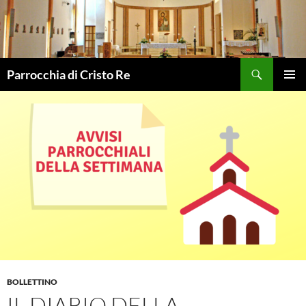
Vai
al
contenuto
Cerca
Parrocchia di Cristo Re
MENU
PRINCI
BOLLETTINO
IL DIARIO DELLA