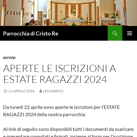
Vai
al
contenuto
Cerca
Parrocchia di Cristo Re
MENU
PRINCI
AVVISI
APERTE LE ISCRIZIONI A
ESTATE RAGAZZI 2024
21 APRILE 2024
LEONARDO
Da lunedì 22 aprile sono aperte le iscrizioni per l’ESTATE
RAGAZZI 2024 della nostra parrocchia.
Al link di seguito sono disponibili tutti i documenti da scaricare
e presentare compilati e firmati, insieme al form per l’iscrizione.