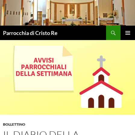
Vai
al
contenuto
Cerca
Parrocchia di Cristo Re
MENU
PRINCI
BOLLETTINO
IL DIARIO DELLA