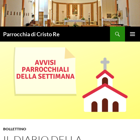
Vai
al
contenuto
Cerca
Parrocchia di Cristo Re
MENU
PRINCI
BOLLETTINO
IL DIARIO DELLA