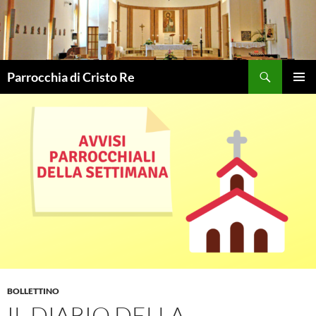
Vai
al
contenuto
Cerca
Parrocchia di Cristo Re
MENU
PRINCI
BOLLETTINO
IL DIARIO DELLA