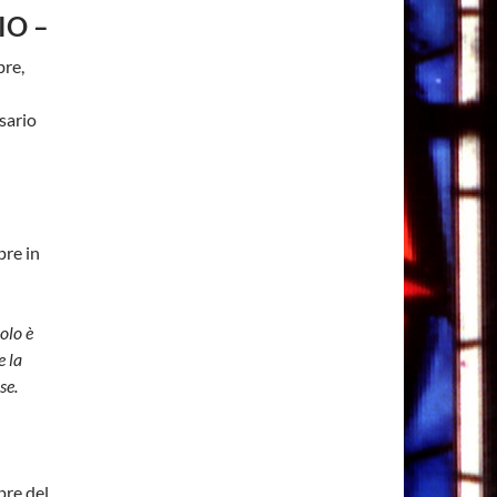
IO –
bre,
sario
pre in
olo è
e la
se.
pre del