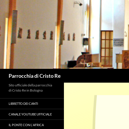
Vai
al
contenuto
Cerca
Parrocchia di Cristo Re
Sito ufficiale della parrocchia
di Cristo Re in Bologna
LIBRETTO DEI CANTI
CANALE YOUTUBE UFFICIALE
IL PONTE CON L’ AFRICA