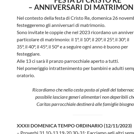
– ANNIVERSARI DI MATRIMON
Nel contesto della festa di Cristo Re, domenica 26 novem
festeggeremo gli anniversari di matrimonio.
Sono invitate le coppie che nel 2023 ricordano un anniver
particolare di matrimonio: il 1°, il 10°, il 20°, il 25°, il 30°, il
35°, il 40°, il 45°, il 50° e a seguire ogni anno è buono per
festeggiare.
Alle 13 ci sarà il pranzo parrocchiale aperto a tutti.
Nel pomeriggio intrattenimento per bambini e adulti sem
oratorio.
Ricordiamo che nella cesta posta ai piedi del tabernac
possibile lasciare generi alimentari non deperibili ch
Caritas parrocchiale destinerà alle famiglie bisogno
XXXII DOMENICA TEMPO ORDINARIO (12/11/2023)
– Proverbi 31,10-13.19-20.30-31: Facciamo agli altri sem