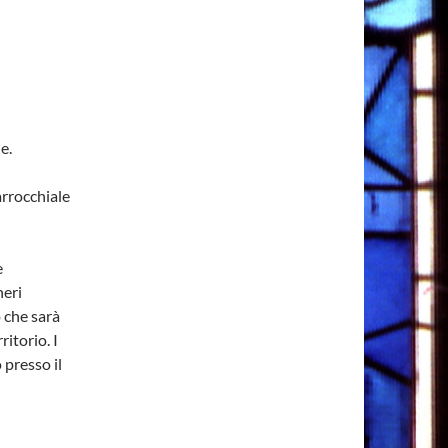
e.
arrocchiale
e
neri
o che sarà
ritorio. I
 presso il