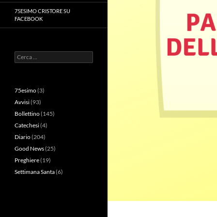
75ESIMO CRISTORE SU
FACEBOOK
Ricerca
per:
75esimo
(3)
Avvisi
(93)
Bollettino
(145)
Catechesi
(4)
Diario
(204)
Good News
(25)
Preghiere
(19)
Settimana Santa
(6)