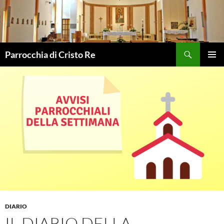
Vai
al
contenuto
Cerca
Parrocchia di Cristo Re
MENU
PRINCI
DIARIO
IL DIARIO DELLA