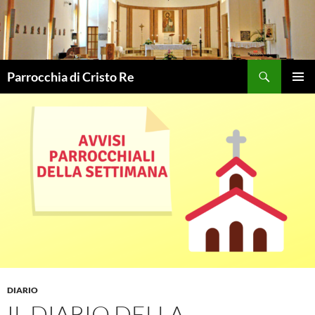
Vai
al
contenuto
Cerca
Parrocchia di Cristo Re
MENU
PRINCI
DIARIO
IL DIARIO DELLA