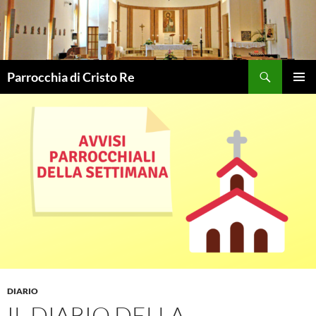
Vai
al
contenuto
Cerca
Parrocchia di Cristo Re
MENU
PRINCI
DIARIO
IL DIARIO DELLA