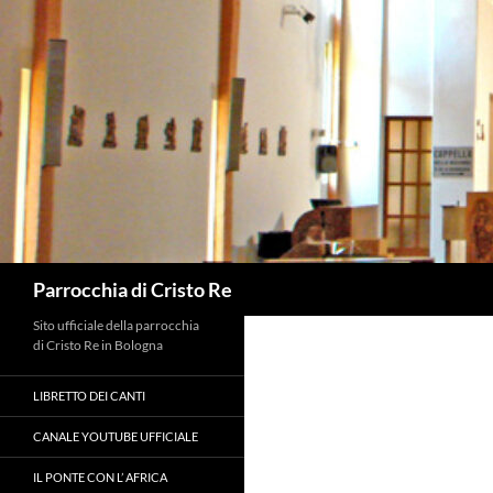
Vai
al
contenuto
Cerca
Parrocchia di Cristo Re
Sito ufficiale della parrocchia
di Cristo Re in Bologna
LIBRETTO DEI CANTI
CANALE YOUTUBE UFFICIALE
IL PONTE CON L’ AFRICA