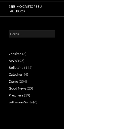
75ESIMO CRISTORE SU
FACEBOOK
Ricerca
per:
75esimo
(3)
Avvisi
(93)
Bollettino
(145)
Catechesi
(4)
Diario
(204)
Good News
(25)
Preghiere
(19)
Settimana Santa
(6)