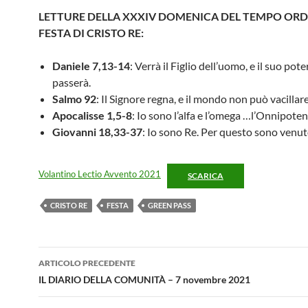
LETTURE DELLA XXXIV DOMENICA DEL TEMPO ORD
FESTA DI CRISTO RE:
Daniele 7,13-14
: Verrà il Figlio dell’uomo, e il suo pot
passerà.
Salmo 92
: Il Signore regna, e il mondo non può vacillare
Apocalisse 1,5-8
: Io sono l’alfa e l’omega …l’Onnipoten
Giovanni 18,33-37
: Io sono Re. Per questo sono venu
Volantino Lectio Avvento 2021
SCARICA
CRISTO RE
FESTA
GREEN PASS
Navigazione
ARTICOLO PRECEDENTE
articolo
IL DIARIO DELLA COMUNITÀ – 7 novembre 2021