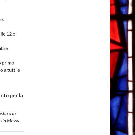
e:
lle 12 e
mbre
o primo
 a tutti e
nto per la
stia o in
ella Messa.