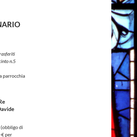
NARIO
rasferiti
cinto n.5
a parrocchia
Re
Davide
 (obbligo di
 € per