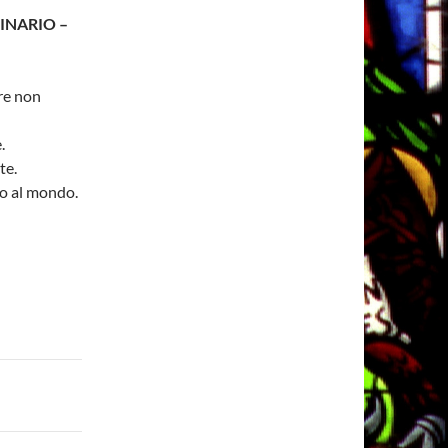
INARIO –
ere non
.
te.
to al mondo.