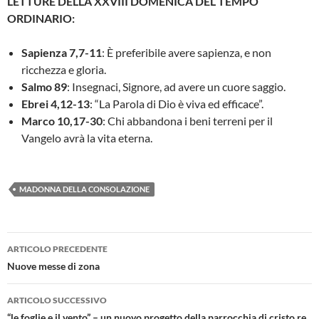
LETTURE DELLA XXVIII DOMENICA DEL TEMPO
ORDINARIO:
Sapienza 7,7-11
: È preferibile avere sapienza, e non
ricchezza e gloria.
Salmo 89
: Insegnaci, Signore, ad avere un cuore saggio.
Ebrei 4,12-13
: “La Parola di Dio è viva ed efficace”.
Marco 10,17-30
: Chi abbandona i beni terreni per il
Vangelo avrà la vita eterna.
MADONNA DELLA CONSOLAZIONE
Navigazione
ARTICOLO PRECEDENTE
articolo
Nuove messe di zona
ARTICOLO SUCCESSIVO
“le foglie e il vento” – un nuovo progetto della parrocchia di cristo re