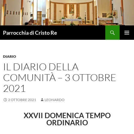
Vai
al
contenuto
Cerca
Parrocchia di Cristo Re
MENU
PRINCI
DIARIO
IL DIARIO DELLA
COMUNITÀ – 3 OTTOBRE
2021
2 OTTOBRE 2021
LEONARDO
XXVII DOMENICA TEMPO
ORDINARIO