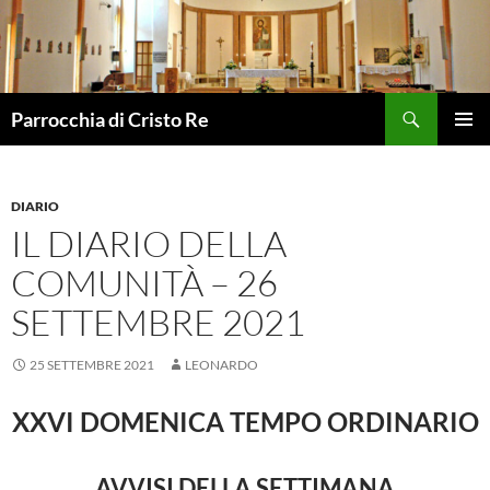
Vai
al
contenuto
Cerca
Parrocchia di Cristo Re
MENU
PRINCI
DIARIO
IL DIARIO DELLA
COMUNITÀ – 26
SETTEMBRE 2021
25 SETTEMBRE 2021
LEONARDO
XXVI DOMENICA TEMPO ORDINARIO
AVVISI DELLA SETTIMANA