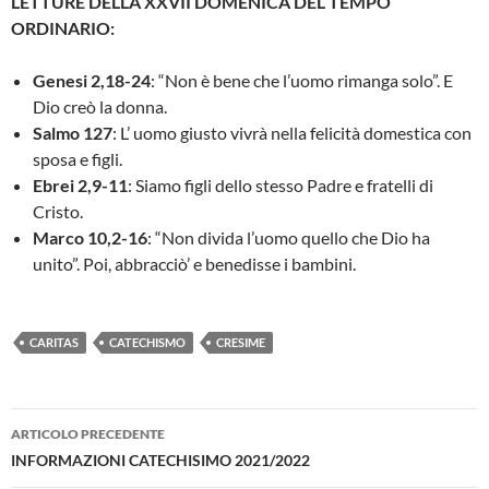
LETTURE DELLA XXVII DOMENICA DEL TEMPO
ORDINARIO:
Genesi 2,18-24
: “Non è bene che l’uomo rimanga solo”. E
Dio creò la donna.
Salmo 127
: L’ uomo giusto vivrà nella felicità domestica con
sposa e figli.
Ebrei 2,9-11
: Siamo figli dello stesso Padre e fratelli di
Cristo.
Marco 10,2-16
: “Non divida l’uomo quello che Dio ha
unito”. Poi, abbracciò’ e benedisse i bambini.
CARITAS
CATECHISMO
CRESIME
Navigazione
ARTICOLO PRECEDENTE
articolo
INFORMAZIONI CATECHISIMO 2021/2022