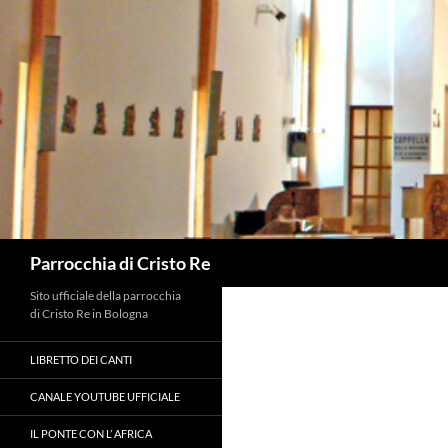
Vai
al
contenuto
Cerca
Parrocchia di Cristo Re
Sito ufficiale della parrocchia
di Cristo Re in Bologna
LIBRETTO DEI CANTI
CANALE YOUTUBE UFFICIALE
IL PONTE CON L’ AFRICA