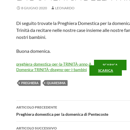
8 GIUGNO 2020
LEONARDO
Di seguito trovate la Preghiera Domestica per la domenica
Trinità da recitare nelle nostre case insieme alle nostre fam
nostri bambini.
Buona domenica.
preghiera-domestica-per-la-TRINITÀ-anno-A
SCARICA
Domenica-TRINITÀ-disegno-per-i-bambini
SCARICA
PREGHIERA
QUARESIMA
Navigazione
ARTICOLO PRECEDENTE
articolo
Preghiera domestica per la domenica di Pentecoste
ARTICOLO SUCCESSIVO