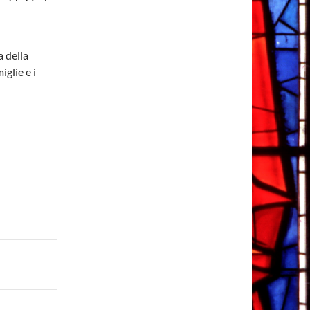
 della
iglie e i