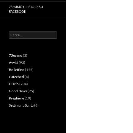
75ESIMO CRISTORE SU
FACEBOOK
Ricerca
per:
75esimo
(3)
Avvisi
(93)
Bollettino
(145)
Catechesi
(4)
Diario
(204)
Good News
(25)
Preghiere
(19)
Settimana Santa
(6)