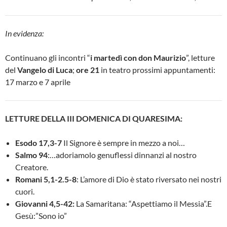
In evidenza:
Continuano
gli incontri “
i martedì con don Maurizio
”, letture
del
Vangelo di Luca
;
ore 21
in teatro
prossimi appuntamenti:
17 marzo e 7 aprile
LETTURE DELLA III DOMENICA DI QUARESIMA:
Esodo 17,3-7
Il Signore è sempre in mezzo a noi…
Salmo 94
:…adoriamolo genuflessi dinnanzi al nostro
Creatore.
Romani 5,1-2.5-8
: L’amore di Dio è stato riversato nei nostri
cuori.
Giovanni 4,5-42:
La Samaritana: “Aspettiamo il Messia”.E
Gesù:”Sono io”