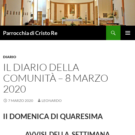
Vai
al
contenuto
Cerca
Parrocchia di Cristo Re
MENU
PRINCI
DIARIO
IL DIARIO DELLA
COMUNITÀ – 8 MARZO
2020
7 MARZO 2020
LEONARDO
II DOMENICA DI QUARESIMA
AVVISI DELLA SETTIMANA