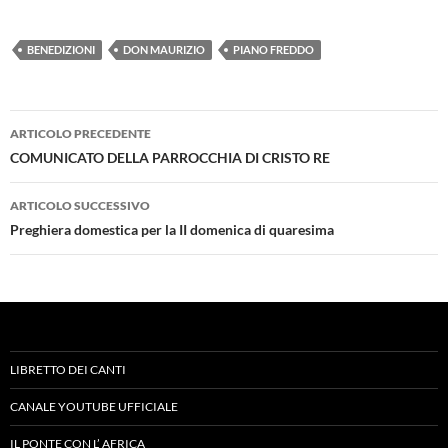
BENEDIZIONI
DON MAURIZIO
PIANO FREDDO
Navigazione
ARTICOLO PRECEDENTE
articolo
COMUNICATO DELLA PARROCCHIA DI CRISTO RE
ARTICOLO SUCCESSIVO
Preghiera domestica per la II domenica di quaresima
LIBRETTO DEI CANTI
CANALE YOUTUBE UFFICIALE
IL PONTE CON L’ AFRICA