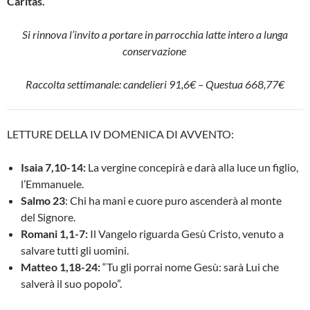
Caritas
.
Si rinnova l’invito a portare in parrocchia latte intero a lunga
conservazione
Raccolta settimanale: candelieri 91,6€ – Questua 668,77€
LETTURE DELLA IV DOMENICA DI AVVENTO:
Isaia 7,10-14:
La vergine concepirà e darà alla luce un figlio,
l’Emmanuele.
Salmo 23
: Chi ha mani e cuore puro ascenderà al monte
del Signore.
Romani 1,1-7:
Il Vangelo riguarda Gesù Cristo, venuto a
salvare tutti gli uomini.
Matteo 1,18-24:
“Tu gli porrai nome Gesù: sarà Lui che
salverà il suo popolo”.