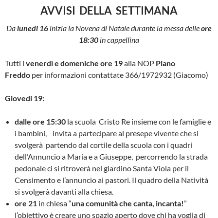
AVVISI DELLA SETTIMANA
Da
lunedi 16
inizia la Novena di Natale durante la messa delle
ore
18:30
in cappellina
Tutti i
venerdì e domeniche ore 19
alla NOP
Piano
Freddo
per informazioni contattate 366/1972932 (Giacomo)
Giovedi 19:
dalle ore 15:30
la scuola Cristo Re insieme con le famiglie e
i bambini, invita a partecipare al presepe vivente che si
svolgerà partendo dal cortile della scuola con i quadri
dell’Annuncio a Maria e a Giuseppe, percorrendo la strada
pedonale ci si ritroverà nel giardino Santa Viola per il
Censimento e l’annuncio ai pastori. Il quadro della Natività
si svolgerà davanti alla chiesa.
ore 21
in chiesa “
una comunità che canta, incanta
!
”
l’obiettivo è creare uno spazio aperto dove chi ha voglia di