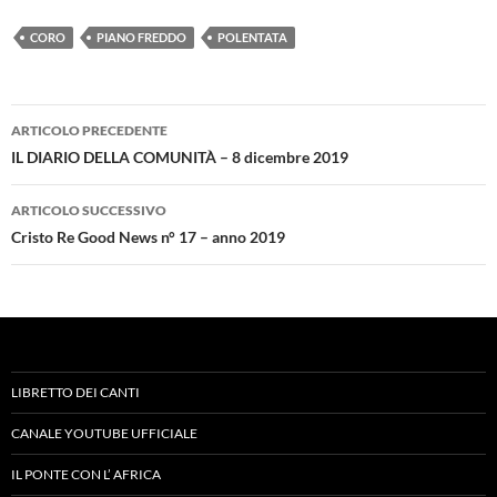
CORO
PIANO FREDDO
POLENTATA
Navigazione
ARTICOLO PRECEDENTE
articolo
IL DIARIO DELLA COMUNITÀ – 8 dicembre 2019
ARTICOLO SUCCESSIVO
Cristo Re Good News n° 17 – anno 2019
LIBRETTO DEI CANTI
CANALE YOUTUBE UFFICIALE
IL PONTE CON L’ AFRICA