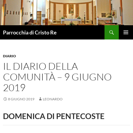
Vai
al
contenuto
Cerca
Parrocchia di Cristo Re
MENU
PRINCI
DIARIO
IL DIARIO DELLA
COMUNITÀ – 9 GIUGNO
2019
8 GIUGNO 2019
LEONARDO
DOMENICA DI PENTECOSTE