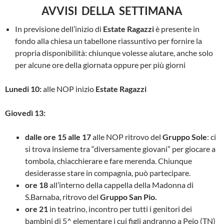
AVVISI DELLA SETTIMANA
In previsione dell’inizio di
Estate Ragazzi
è presente in
fondo alla chiesa un tabellone riassuntivo per fornire la
propria disponibilità: chiunque volesse aiutare, anche solo
per alcune ore della giornata oppure per più giorni
Lunedi 10:
alle NOP inizio
Estate Ragazzi
Giovedì 13:
dalle ore 15 alle 17
alle NOP ritrovo del
Gruppo Sole
: ci
si trova insieme tra “diversamente giovani” per giocare a
tombola, chiacchierare e fare merenda. Chiunque
desiderasse stare in compagnia, può partecipare.
ore 18
all’interno della cappella della Madonna di
S.Barnaba, ritrovo del
Gruppo San Pio.
ore 21
in teatrino, incontro per tutti i genitori dei
bambini di 5^ elementare i cui figli andranno a Pejo (TN)