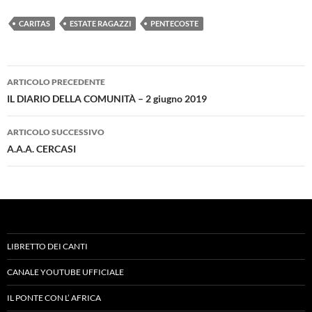
CARITAS
ESTATE RAGAZZI
PENTECOSTE
Navigazione
ARTICOLO PRECEDENTE
articolo
IL DIARIO DELLA COMUNITÀ – 2 giugno 2019
ARTICOLO SUCCESSIVO
A.A.A. CERCASI
LIBRETTO DEI CANTI
CANALE YOUTUBE UFFICIALE
IL PONTE CON L’ AFRICA