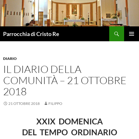
Vai
al
contenuto
Cerca
Parrocchia di Cristo Re
MENU
PRINCI
DIARIO
IL DIARIO DELLA
COMUNITÀ – 21 OTTOBRE
2018
21 OTTOBRE 2018
FILIPPO
XXIX DOMENICA
DEL TEMPO ORDINARIO