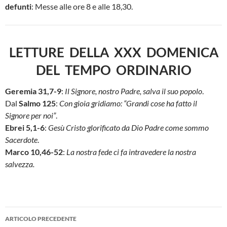
defunti
: Messe alle ore 8 e alle 18,30.
LETTURE DELLA XXX DOMENICA
DEL TEMPO ORDINARIO
Geremia 31,7-9
:
Il Signore, nostro Padre, salva il suo popolo
.
Dal
Salmo 125
:
Con gioia gridiamo: “Grandi cose ha fatto il
Signore per noi”
.
Ebrei 5,1-6
:
Gesù Cristo glorificato da Dio Padre come sommo
Sacerdote
.
Marco 10,46-52
:
La nostra fede ci fa intravedere la nostra
salvezza.
Navigazione
ARTICOLO PRECEDENTE