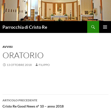
Vai
al
contenuto
Cerca
Parrocchia di Cristo Re
MENU
PRINCI
AVVISI
ORATORIO
13 OTTOBRE 2018
FILIPPO
Navigazione
ARTICOLO PRECEDENTE
articolo
Cristo Re Good News n° 10 – anno 2018