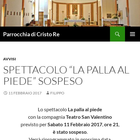
Vai
al
contenuto
Cerca
Parrocchia di Cristo Re
MENU
PRINCI
AVVISI
SPETTACOLO “LA PALLA AL
PIEDE” SOSPESO
11 FEBBRAIO 2017
FILIPPO
Lo spettacolo
La palla al piede
con la compagnia
Teatro San Valentino
previsto per
Sabato 11 Febbraio 2017
,
ore 21
,
è stato sospeso
.
Verrà riprogrammato in prossima data.